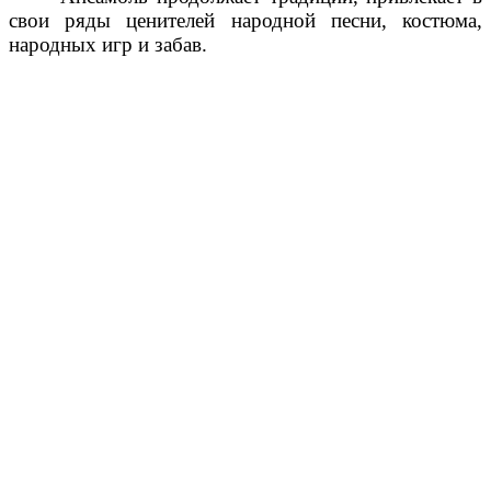
Разнообразный репертуар (детские, народные,
народно-стилизованные, современные танцы),
техника исполнения, актерская игра и эмоции
участников – та самая главная составляющая и
привлекательная черта коллектива.
Студия многочисленна в составе, объединяет
149 детей и подростков в трех возрастных группах:
старшая, средняя, младшая. Коллектив молодой и
мобильный, в деятельности которого свои устои и
традиции. Дети заинтересованы и мотивированы,
стремятся узнать больше нового, развивают свои
способности. В коллективе идет постоянная работа
над обновлением репертуара, повышением
исполнительского и сценического мастерства.
Коллектив Центра Досуга
Подробнее