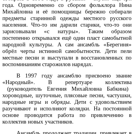
искусств детского и молодежного творчества
«Байкальская сюита», г. Иркутск.
— 2021 год — Зональный конкурс хоровых
коллективов, вокальных ансамблей и солистов
учащихся ДМШ и ДШИ Усть-Ордынского ТМО
«Родные напевы», п. Усть-Ордынский.
— 2023 год – Зональный вокально-хоровой
конкурс «Родные напевы», п. Усть-Ордынский.
Образцовая студия танца «ОРИПОВ ДЭНС»
Студия танца «ОРИПОВ ДЭНС» (руководитель
Тахиржон Тулкинжонович Орипов) создана в 2023
году.
Победитель окружных, региональных,
всероссийских, международных конкурсов и
фестивалей.