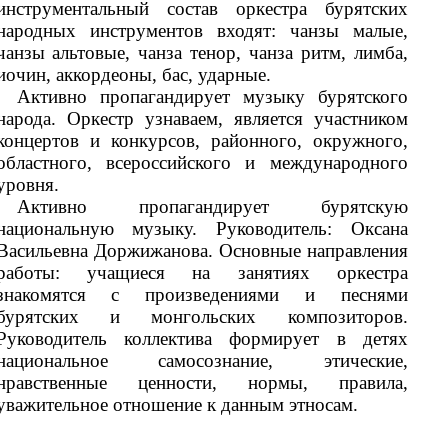
этнографическим ансамблем «Берегиня».
Руководитель хора начала изучать местный
русский фольклор и делать собственные
интерпретации и переложения песен русских
сибиряков для детского хора. Репертуар
коллектива обогатился произведениями
композиторов-классиков, современных авторов,
местных самодеятельных композиторов.
В репертуар хора «Ровесник» включен
национально-региональный компонент, песни
бурятских композиторов (фрагментарно поют на
языке оригинала), местный русский музыкальный
фольклор, изучают певческие традиции, быт и
культуру русского старожильческого населения
Предбайкалья. Руководитель коллектива
формирует в детях национальное
самосамосознание, этические, нравственные
ценности, нормы, правила, уважительное
отношение к данным этносам. Руководитель
делает собственные обработки местных