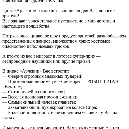
«Звёздный дождь Монте-Карло»
Цирк «Арлекин» распахнёт свои двери для Вас, дорогие
зрители!
Вас ожидает увлекательное путешествие в мир детства и
настоящего волшебства.
Потрясающее цирковое шоу порадует зрителей разнообразием
представленных жанров, множеством ярких костюмов,
опасностью исполняемых трюков!
А кто-то из вас выиграет в лоторее супер-приз —
беспроводные наушники или другие призы!
В цирке «Арлекин» Вас встретят:
— Феерия огромных мыльных пузырей;
— Признанный любимец всех детворы — РОБОТ-ГИГАНТ
«Вектор»;
— Сотни лучей лазерного шоу,;
— Веселая неоновая пружина-слинки;
— Самый сильный человек планеты;
— Захватывающий дух акробат на колесе Сира;
— Большой иллюзион с исчезновением человека у Вас на
глазах;
И конечно, все представление с Вами заслуженный мастер