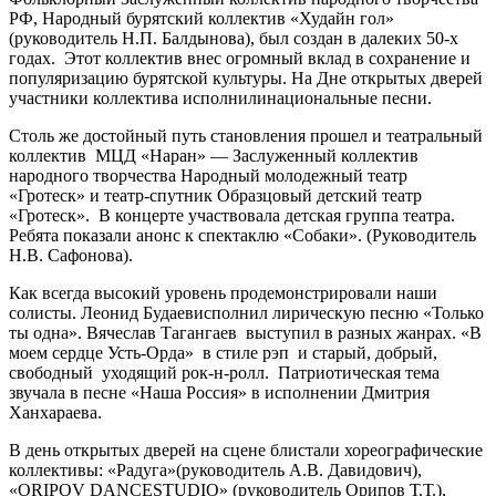
РФ, Народный бурятский коллектив «Худайн гол»
(руководитель Н.П. Балдынова), был создан в далеких 50-х
годах. Этот коллектив внес огромный вклад в сохранение и
популяризацию бурятской культуры. На Дне открытых дверей
участники коллектива исполнилинациональные песни.
Столь же достойный путь становления прошел и театральный
коллектив МЦД «Наран» — Заслуженный коллектив
народного творчества Народный молодежный театр
«Гротеск» и театр-спутник Образцовый детский театр
«Гротеск». В концерте участвовала детская группа театра.
Ребята показали анонс к спектаклю «Собаки». (Руководитель
Н.В. Сафонова).
Как всегда высокий уровень продемонстрировали наши
солисты. Леонид Будаевисполнил лирическую песню «Только
ты одна». Вячеслав Тагангаев выступил в разных жанрах. «В
моем сердце Усть-Орда» в стиле рэп и старый, добрый,
свободный уходящий рок-н-ролл. Патриотическая тема
звучала в песне «Наша Россия» в исполнении Дмитрия
Ханхараева.
В день открытых дверей на сцене блистали хореографические
коллективы: «Радуга»(руководитель А.В. Давидович),
«ОRIPOV DANCESTUDIO» (руководитель Орипов Т.Т.),