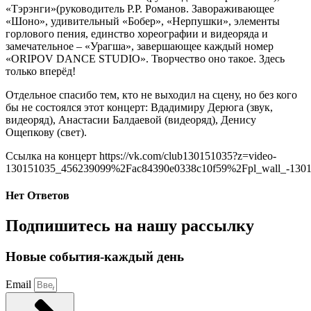
«Тэрэнги»(руководитель Р.Р. Романов. Завораживающее
«Шоно», удивительный «Бобер», «Нерпушки», элементы
горлового пения, единство хореографии и видеоряда и
замечательное – «Урагша», завершающее каждый номер
«ORIPOV DANCE STUDIO». Творчество оно такое. Здесь
только вперёд!
Отдельное спасибо тем, кто не выходил на сцену, но без кого
бы не состоялся этот концерт: Вдадимиру Дерюга (звук,
видеоряд), Анастасии Балдаевой (видеоряд), Денису
Ощепкову (свет).
Ссылка на концерт https://vk.com/club130151035?z=video-
130151035_456239099%2Fac84390e0338c10f59%2Fpl_wall_-130
Нет Ответов
Подпишитесь на нашу рассылку
Новые события-каждый день
Email