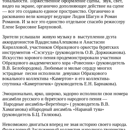
тональности. Торжественное оформление сцены, звук, свет,
видео на экране, органично дополняющее действие на сцене
— все это создавало единое пространство. Органично и
раскованно вели концерт ведущие Лидия Шагун и Роман
Романов. И за все это единство отдельное спасибо режиссеру
Елене Борисовне Бархуновой.
Зрители услышали живую музыку в выступлении дуэта
аккордеонистов ВдадиславаАлешкова и Анастасии
Кирилловой, участников Образцового оркестра бурятских
инструментов «Сэсэгууд» (руководитель О.В. Доржижанова).
Искусство хорового пения продемонстрировали участники
Образцового академического хора «Ровесник» (руководитель
В.В. Белобородова). Любимые и милые сердцу многих
эстрадные песни исполнили девушки Образцового
вокального коллектива «Камертон» и его коллектива-
спутника «Камертончик» (руководитель Е.Н. Барнакова).
Эмоционально, ярко, широко, задорно исполнили свои номера
ансамбли русского и бурятского народного пения —
Народные ансамбль«Веретёнце» ( руководитель В.В.
Хамаганова) иНародный ансамбль «Наранай туяа»
(руководитель Б.Ц. Гилязова).
Невозможно двигаться вперед не зная историю своего народа.
Фольклорный Заслуженный коллектив народного творчества