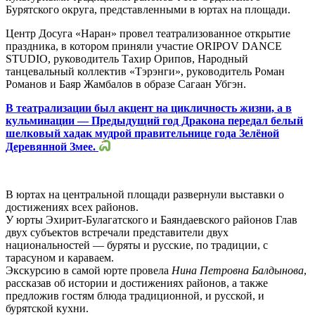
Бурятского округа, представленными в юртах на площади.
Центр Досуга «Наран» провел театрализованное открытие
праздника, в котором приняли участие ORIPOV DANCE
STUDIO, руководитель Тахир Орипов, Народный
танцевальный коллектив «Тэрэнги», руководитель Роман
Романов и Баяр Жамбалов в образе Сагаан Убгэн.
В театрализации был акцент на цикличность жизни, а в
кульминации — Предыдущий год Дракона передал белый
шелковый хадак мудрой правительнице года Зелёной
Деревянной Змее.
В юртах на центральной площади развернули выставки о
достижениях всех районов.
У юрты Эхирит-Булагатского и Баяндаевского районов Глав
двух субъектов встречали представители двух
национальностей — буряты и русские, по традиции, с
тарасуном и караваем.
Экскурсию в самой юрте провела
Нина Петровна Балдынова
,
рассказав об истории и достижениях районов, а также
предложив гостям блюда традиционной, и русской, и
бурятской кухни.