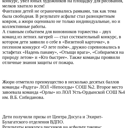
конкурс, увёл юных художников на площадку для рисования,
мелков хватило всем!
Фантазии детей не ограничивались рамками, так как тема
была свободная. В результате асфальт стал разноцветным
ковром, а жюри оценивало не только индивидуальные, но и
коллективные работы.
А главным событием для виновников торжества – двух
команд из летних лагерей — стал состязательный конкурс, в
котором дети заявили о себе в «Визитной карточке», в
песенном конкурсе «О лете поём», дружно соревновались в
эстафетах «Надень панаму», «Отыщи врага», «Собираемся на
природу летом» и «Кто быстрее». Также команды проявили
отличные знания защиты от пожара.
Жюри отметило преимущество в несколько десятых баллов
команды «Радуга» ЛОЛ «Непоседы» СОШ №2. Второе место
завоевала команда «Орлы» из ЛОЛ Усть-Ордынской СОШ №4
им. В.Б. Сибиданова.
Дети получили призы от Центра Досуга и Эхирит-
Булагатского отделения ВДПО.
Результаты конкурса рисунков на асфальте таковы: