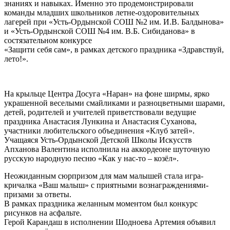
знаниях и навыках. Именно это продемонстрировали
команды младших школьников летне-оздоровительных
лагерей при «Усть-Ордынской СОШ №2 им. И.В. Балдынова»
и «Усть-Ордынской СОШ №4 им. В.Б. Сибиданова» в
состязательном конкурсе
«Защити себя сам», в рамках детского праздника «Здравствуй,
лето!».
На крыльце Центра Досуга «Наран» на фоне ширмы, ярко
украшенной веселыми смайликами и разноцветными шарами,
детей, родителей и учителей приветствовали ведущие
праздника Анастасия Лункина и Анастасия Суханова,
участники любительского объединения «Клуб затей».
Учащаяся Усть-Ордынской Детской Школы Искусств
Апханова Валентина исполнила на аккордеоне шуточную
русскую народную песню «Как у нас-то – козёл».
Неожиданным сюрпризом для мам малышей стала игра-
кричалка «Ваш малыш» с приятными вознаграждениями-
призами за ответы.
В рамках праздника желанным моментом был конкурс
рисунков на асфальте.
Герой Карандаш в исполнении Шодноева Артемия объявил