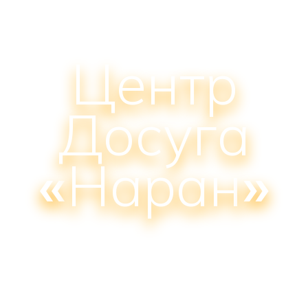
Центр
Досуга
«
Наран
»